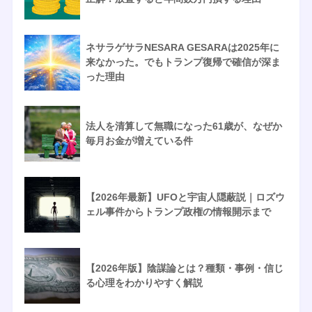
ネサラゲサラNESARA GESARAは2025年に
来なかった。でもトランプ復帰で確信が深ま
った理由
法人を清算して無職になった61歳が、なぜか
毎月お金が増えている件
【2026年最新】UFOと宇宙人隠蔽説｜ロズウ
ェル事件からトランプ政権の情報開示まで
【2026年版】陰謀論とは？種類・事例・信じ
る心理をわかりやすく解説