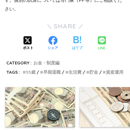
す。個別の試算については専門家（FP等）にご相談くだ
さい。
SHARE
LINE
ポスト
シェア
はてブ
CATEGORY :
お金・制度編
TAGS :
55歳
早期退職
生活費
貯金
資産運用