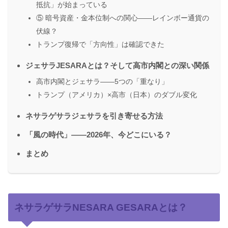
抵抗」が始まっている
⑤ 暗号資産・金本位制への関心——レインボー通貨の
伏線？
トランプ復帰で「方向性」は確認できた
ジェサラJESARAとは？そして高市内閣との深い関係
高市内閣とジェサラ——5つの「重なり」
トランプ（アメリカ）×高市（日本）のダブル変化
ネサラゲサラジェサラを引き寄せる方法
「風の時代」——2026年、今どこにいる？
まとめ
ネサラゲサラNESARA GESARAとは？