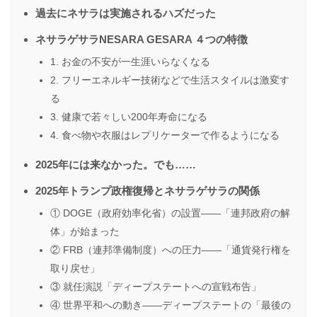
過去にネサラは実施されるハズだった
ネサラゲサラNESARA GESARA ４つの特徴
1. お金の不安が一生涯いらなくなる
2. フリーエネルギー技術などで生活スタイルは激変す
る
3. 健康で若々しい200年寿命になる
4. 食べ物や衣服はレプリケーターで作るようになる
2025年には来なかった。でも……
2025年トランプ政権復帰とネサラゲサラの関係
① DOGE（政府効率化省）の設置——「連邦政府の解
体」が始まった
② FRB（連邦準備制度）への圧力——「通貨発行権を
取り戻せ」
③ 就任演説「ディープステートへの宣戦布告」
④ 世界平和への動き——ディープステートの「最後の