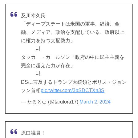
及川幸久氏
「ディープステートは米国の軍事、経済、金
融、メディア、政治を支配している、政府以上
に権力を持つ支配勢力」
⇩⇩
タッカー・カールソン「政府の中に民主主義を
完全に超えた力が存在」
⇩⇩
DSに言及するトランプ大統領とボリス・ジョン
ソン首相
pic.twitter.com/3bSDCTXn3S
— たると🍊 (@tarutora17)
March 2, 2024
原口議員！