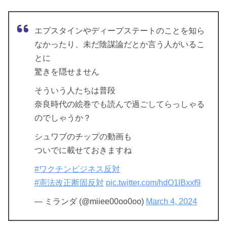
エプスタインやディープステートのことを知ら
なかったり、未だ陰謀論だとか言う人がいるこ
とに
驚きを隠せません
そういう人たちは普段
奈良時代の絵巻でも読んで過ごしてらっしゃる
のでしゃうか？
シュワブのチップの動画も
ついでに載せておきますね
#ワクチンビジネス反対
#憲法改正断固反対
pic.twitter.com/hdO1lBxxf9
— ミランダ (@miiee00oo0oo)
March 4, 2024