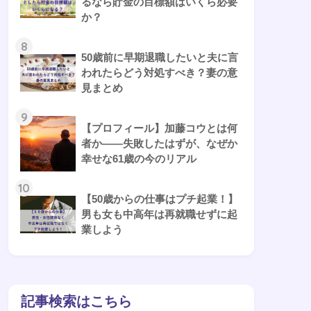
るなら貯金の目標額はいくら必要
か？
8
50歳前に早期退職したいと夫に言
われたらどう対処すべき？妻の意
見まとめ
9
【プロフィール】加藤コウとは何
者か——失敗したはずが、なぜか
幸せな61歳の今のリアル
10
【50歳からの仕事はプチ起業！】
男も女も中高年は再就職せずに起
業しよう
記事検索はこちら