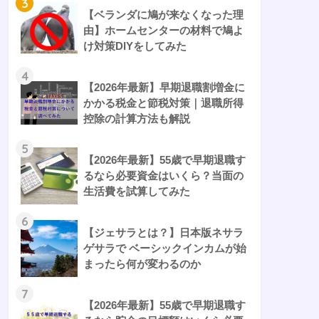
3
【ベランダに鳩が来なくなった理
由】ホームセンターの材料で鳩よ
け対策DIYをしてみた
4
【2026年最新】早期退職割増金に
かかる税金と節税対策｜退職所得
控除の計算方法も解説
5
【2026年最新】55歳で早期退職す
るなら必要資金はいくら？当面の
生活費を試算してみた
6
【ジェサラとは？】日本版ネサラ
ゲサラで ベーシックインカムが始
まったら何が変わるのか
7
【2026年最新】55歳で早期退職す