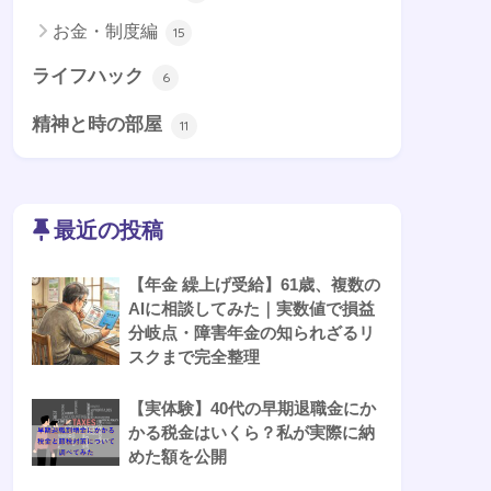
お金・制度編
15
ライフハック
6
精神と時の部屋
11
最近の投稿
【年金 繰上げ受給】61歳、複数の
AIに相談してみた｜実数値で損益
分岐点・障害年金の知られざるリ
スクまで完全整理
【実体験】40代の早期退職金にか
かる税金はいくら？私が実際に納
めた額を公開