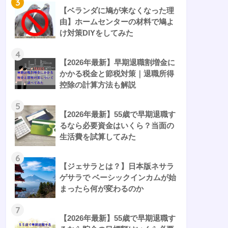
3
【ベランダに鳩が来なくなった理
由】ホームセンターの材料で鳩よ
け対策DIYをしてみた
4
【2026年最新】早期退職割増金に
かかる税金と節税対策｜退職所得
控除の計算方法も解説
5
【2026年最新】55歳で早期退職す
るなら必要資金はいくら？当面の
生活費を試算してみた
6
【ジェサラとは？】日本版ネサラ
ゲサラで ベーシックインカムが始
まったら何が変わるのか
7
【2026年最新】55歳で早期退職す