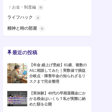
お金・制度編
15
ライフハック
6
精神と時の部屋
11
最近の投稿
【年金 繰上げ受給】61歳、複数の
AIに相談してみた｜実数値で損益
分岐点・障害年金の知られざるリ
スクまで完全整理
【実体験】40代の早期退職金にか
かる税金はいくら？私が実際に納
めた額を公開