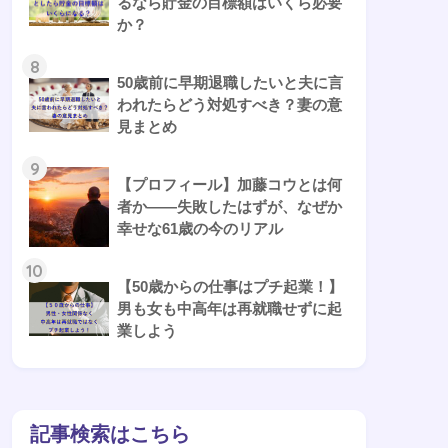
るなら貯金の目標額はいくら必要
か？
8
50歳前に早期退職したいと夫に言
われたらどう対処すべき？妻の意
見まとめ
9
【プロフィール】加藤コウとは何
者か——失敗したはずが、なぜか
幸せな61歳の今のリアル
10
【50歳からの仕事はプチ起業！】
男も女も中高年は再就職せずに起
業しよう
記事検索はこちら