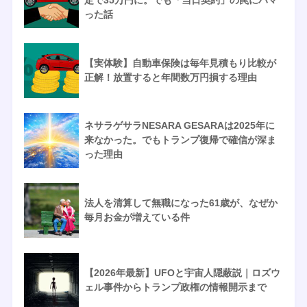
定で35万円に。でも「当日契約」の罠にハマ
った話
【実体験】自動車保険は毎年見積もり比較が
正解！放置すると年間数万円損する理由
ネサラゲサラNESARA GESARAは2025年に
来なかった。でもトランプ復帰で確信が深ま
った理由
法人を清算して無職になった61歳が、なぜか
毎月お金が増えている件
【2026年最新】UFOと宇宙人隠蔽説｜ロズウ
ェル事件からトランプ政権の情報開示まで