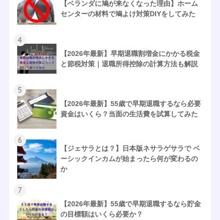
【ベランダに鳩が来なくなった理由】ホーム
センターの材料で鳩よけ対策DIYをしてみた
4
【2026年最新】早期退職割増金にかかる税金
と節税対策｜退職所得控除の計算方法も解説
5
【2026年最新】55歳で早期退職するなら必要
資金はいくら？当面の生活費を試算してみた
6
【ジェサラとは？】日本版ネサラゲサラで ベ
ーシックインカムが始まったら何が変わるの
か
7
【2026年最新】55歳で早期退職するなら貯金
の目標額はいくら必要か？