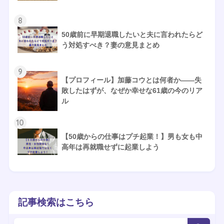
8
50歳前に早期退職したいと夫に言われたらど
う対処すべき？妻の意見まとめ
9
【プロフィール】加藤コウとは何者か——失
敗したはずが、なぜか幸せな61歳の今のリア
ル
10
【50歳からの仕事はプチ起業！】男も女も中
高年は再就職せずに起業しよう
記事検索はこちら