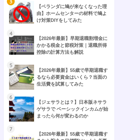
3
【ベランダに鳩が来なくなった理
由】ホームセンターの材料で鳩よ
け対策DIYをしてみた
4
【2026年最新】早期退職割増金に
かかる税金と節税対策｜退職所得
控除の計算方法も解説
5
【2026年最新】55歳で早期退職す
るなら必要資金はいくら？当面の
生活費を試算してみた
6
【ジェサラとは？】日本版ネサラ
ゲサラで ベーシックインカムが始
まったら何が変わるのか
7
【2026年最新】55歳で早期退職す