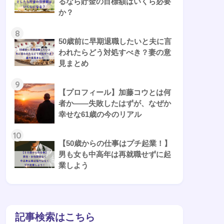
るなら貯金の目標額はいくら必要
か？
8
50歳前に早期退職したいと夫に言
われたらどう対処すべき？妻の意
見まとめ
9
【プロフィール】加藤コウとは何
者か——失敗したはずが、なぜか
幸せな61歳の今のリアル
10
【50歳からの仕事はプチ起業！】
男も女も中高年は再就職せずに起
業しよう
記事検索はこちら