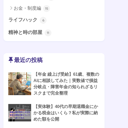
お金・制度編
15
ライフハック
6
精神と時の部屋
11
最近の投稿
【年金 繰上げ受給】61歳、複数の
AIに相談してみた｜実数値で損益
分岐点・障害年金の知られざるリ
スクまで完全整理
【実体験】40代の早期退職金にか
かる税金はいくら？私が実際に納
めた額を公開