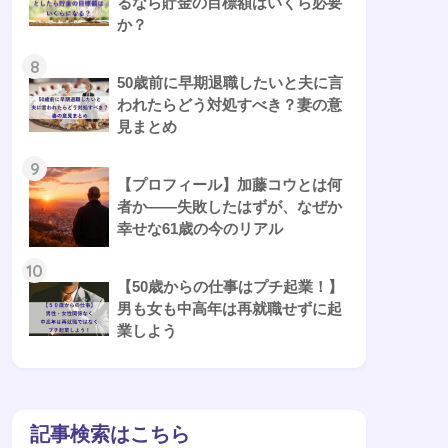
るなら貯金の目標額はいくら必要
か？
8
50歳前に早期退職したいと夫に言
われたらどう対処すべき？妻の意
見まとめ
9
【プロフィール】加藤コウとは何
者か——失敗したはずが、なぜか
幸せな61歳の今のリアル
10
【50歳からの仕事はプチ起業！】
男も女も中高年は再就職せずに起
業しよう
記事検索はこちら