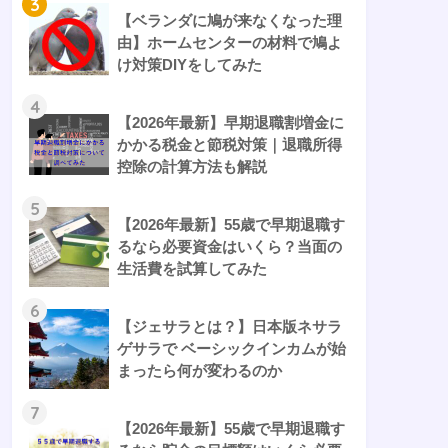
3
【ベランダに鳩が来なくなった理
由】ホームセンターの材料で鳩よ
け対策DIYをしてみた
4
【2026年最新】早期退職割増金に
かかる税金と節税対策｜退職所得
控除の計算方法も解説
5
【2026年最新】55歳で早期退職す
るなら必要資金はいくら？当面の
生活費を試算してみた
6
【ジェサラとは？】日本版ネサラ
ゲサラで ベーシックインカムが始
まったら何が変わるのか
7
【2026年最新】55歳で早期退職す