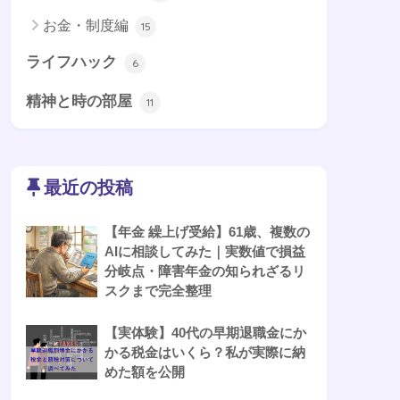
お金・制度編
15
ライフハック
6
精神と時の部屋
11
最近の投稿
【年金 繰上げ受給】61歳、複数の
AIに相談してみた｜実数値で損益
分岐点・障害年金の知られざるリ
スクまで完全整理
【実体験】40代の早期退職金にか
かる税金はいくら？私が実際に納
めた額を公開