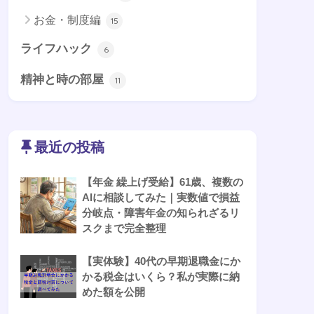
お金・制度編
15
ライフハック
6
精神と時の部屋
11
最近の投稿
【年金 繰上げ受給】61歳、複数の
AIに相談してみた｜実数値で損益
分岐点・障害年金の知られざるリ
スクまで完全整理
【実体験】40代の早期退職金にか
かる税金はいくら？私が実際に納
めた額を公開