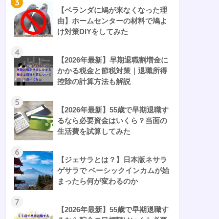
3
【ベランダに鳩が来なくなった理
由】ホームセンターの材料で鳩よ
け対策DIYをしてみた
4
【2026年最新】早期退職割増金に
かかる税金と節税対策｜退職所得
控除の計算方法も解説
5
【2026年最新】55歳で早期退職す
るなら必要資金はいくら？当面の
生活費を試算してみた
6
【ジェサラとは？】日本版ネサラ
ゲサラで ベーシックインカムが始
まったら何が変わるのか
7
【2026年最新】55歳で早期退職す