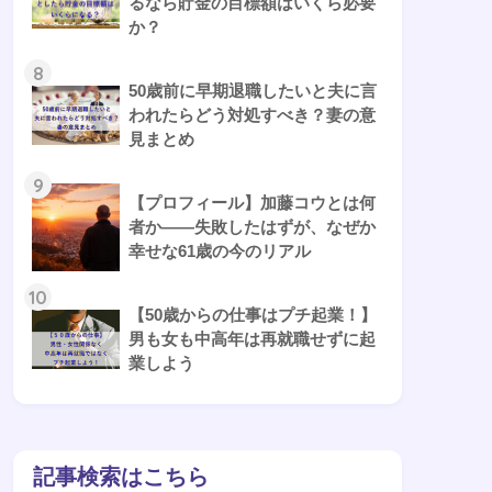
るなら貯金の目標額はいくら必要
か？
8
50歳前に早期退職したいと夫に言
われたらどう対処すべき？妻の意
見まとめ
9
【プロフィール】加藤コウとは何
者か——失敗したはずが、なぜか
幸せな61歳の今のリアル
10
【50歳からの仕事はプチ起業！】
男も女も中高年は再就職せずに起
業しよう
記事検索はこちら